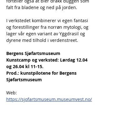
forteller også at bier drakk duggen som 
falt fra bladene og ned på jorden.
I verkstedet kombinerer vi egen fantasi 
og forestillinger fra norrøn mytologi, og 
lager vår egen variant av Yggdrasil og 
dyrene med tilhold i verdenstreet.
Bergens Sjøfartsmuseum
Kunstcamp og verksted: Lørdag 12.04 
og 26.04 kl 11-15.
Prod.: kunstpilotene for Bergens 
Sjøfartsmuseum
Web:
https://sjofartsmuseum.museumvest.no/
Foto 1: André S. 
Marandon/kunstpilotene: Fra 
...ZOOmm... (2020 - en parkodyssé), 
Nygårdsparken, 2020.
Foto 2: Oluf Olufsen Bagge (1780-1836), 