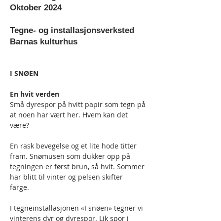
Oktober 2024
Tegne- og installasjonsverksted
Barnas kulturhus
I SNØEN
En hvit verden
Små dyrespor på hvitt papir som tegn på 
at noen har vært her. Hvem kan det 
være?
En rask bevegelse og et lite hode titter 
fram. Snømusen som dukker opp på 
tegningen er først brun, så hvit. Sommer 
har blitt til vinter og pelsen skifter 
farge.   
I tegneinstallasjonen «I snøen» tegner vi 
vinterens dyr og dyrespor. Lik spor i 