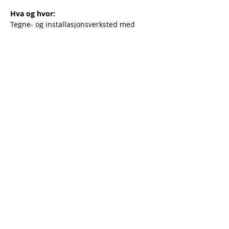
Hva og hvor:
Tegne- og installasjonsverksted med 
kunstpilotene på Barnas kulturhus.
Når: 
Lørdag 12.10, 19.10, 26.10 kl 13.45-
16
.
Gratis, fra 3 år.
Prod.: kunstpilotene for 
Barnas kulturhus
Foto: "Snømus (mustela nivalis)". 
Wickimedia 
Commons.
https://www.kunstpilotene.art/i
snøendittlunehi
Previous
Next