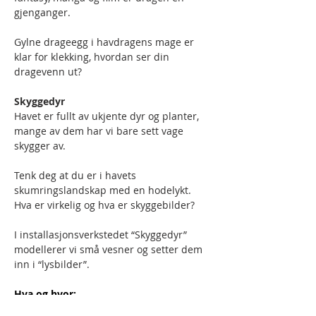
gjenganger.
Gylne drageegg i havdragens mage er 
klar for klekking, hvordan ser din 
dragevenn ut?
Skyggedyr
Havet er fullt av ukjente dyr og planter, 
mange av dem har vi bare sett vage 
skygger av.
Tenk deg at du er i havets 
skumringslandskap med en hodelykt. 
Hva er virkelig og hva er skyggebilder?
I installasjonsverkstedet “Skyggedyr” 
modellerer vi små vesner og setter dem 
inn i “lysbilder”.
Hva og hvor:
Gratis, dropp inn kunstcamp og 