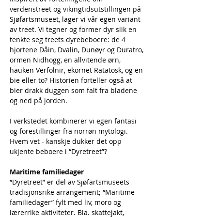
verdenstreet og vikingtidsutstillingen på 
Sjøfartsmuseet, lager vi vår egen variant 
av treet. Vi tegner og former dyr slik en 
tenkte seg treets dyrebeboere: de 4 
hjortene Dåin, Dvalin, Dunøyr og Duratro, 
ormen Nidhogg, en allvitende ørn, 
hauken Verfolnir, ekornet Ratatosk, og en 
bie eller to? Historien forteller også at 
bier drakk duggen som falt fra bladene 
og ned på jorden.
I verkstedet kombinerer vi egen fantasi 
og forestillinger fra norrøn mytologi. 
Hvem vet - kanskje dukker det opp 
ukjente beboere i “Dyretreet”?
Maritime familiedager
“Dyretreet” er del av Sjøfartsmuseets 
tradisjonsrike arrangement; “Maritime 
familiedager” fylt med liv, moro og 
lærerrike aktiviteter. Bla. skattejakt, 